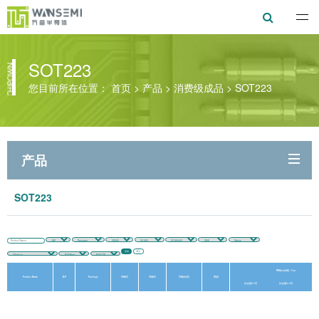
万芯半导体
SOT223
您目前所在位置：
首页
>
产品
>
消费级成品
>
SOT223
产品
SOT223
搜索
清空
RDS(on)(mΩ) / Typ.
Product Name
N/P
Package
VDS(V)
VGS(V)
VGS(th)(V)
ID(A)
(typ)(@10V)
(typ)(@4.5V)
(typ